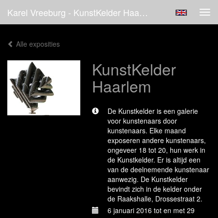
Karel Vreeburg - KunstKelder Haarlem
Tog
navi
Alle exposities
KunstKelder
Haarlem
De Kunstkelder is een galerie
voor kunstenaars door
kunstenaars. Elke maand
exposeren andere kunstenaars,
ongeveer 18 tot 20, hun werk in
de Kunstkelder. Er is altijd een
van de deelnemende kunstenaar
aanwezig. De Kunstkelder
bevindt zich in de kelder onder
de Raakshalle, Drossestraat 2.
6 januari 2016 tot en met 29